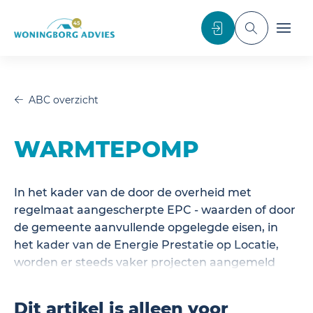
noscript>
Inloggen
Toggle sea
Toggl
ABC overzicht
WARMTEPOMP
In het kader van de door de overheid met
regelmaat aangescherpte EPC - waarden of door
de gemeente aanvullende opgelegde eisen, in
het kader van de Energie Prestatie op Locatie,
worden er steeds vaker projecten aangemeld
met warmtepompsystemen.
Dit artikel is alleen voor