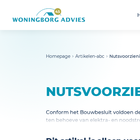
noscript>
Homepage
Artikelen-abc
Nutsvoorzien
NUTSVOORZI
Conform het Bouwbesluit voldoen de
ten behoeve van elektra- en noodst
de hiervoor aangewezen NEN norme