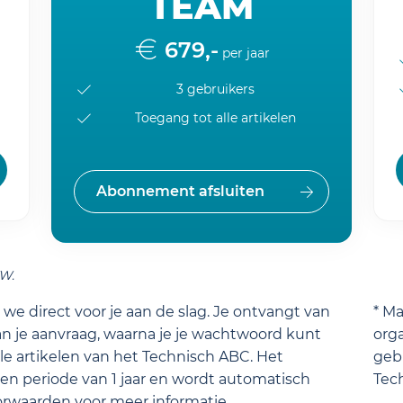
TEAM
679,-
per jaar
3 gebruikers
Toegang tot alle artikelen
Abonnement afsluiten
TW.
we direct voor je aan de slag. Je ontvangt van
* M
n je aanvraag, waarna je je wachtwoord kunt
orga
lle artikelen van het Technisch ABC. Het
gebr
n periode van 1 jaar en wordt automatisch
Tec
orwaarden
voor meer informatie.